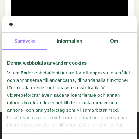
Samtycke
Information
Om
Denna webbplats använder cookies
Vi använder enhetsidentifierare för att anpassa innehållet
Hjälpte denna artikel dig med din fråga?
och annonserna till användarna, tillhandahålla funktioner
för sociala medier och analysera vår trafik. Vi
Ja
Nej
vidarebefordrar även sådana identifierare och annan
information från din enhet till de sociala medier och
annons- och analysföretag som vi samarbetar med.
Dessa kan i sin tur kombinera informationen med annan
information som du har tillhandahållit eller som de har
samlat in när du har använt deras tjänster.