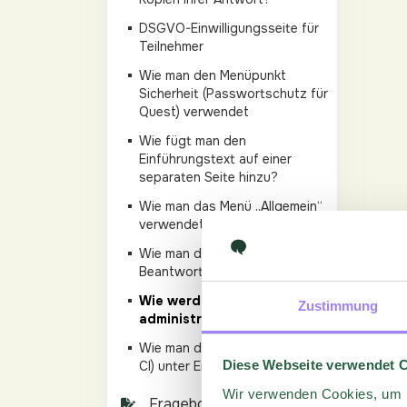
DSGVO-Einwilligungsseite für
Teilnehmer
Wie man den Menüpunkt
Sicherheit (Passwortschutz für
Quest) verwendet
Wie fügt man den
Einführungstext auf einer
separaten Seite hinzu?
Wie man das Menü „Allgemein“
verwendet?
Wie man die Einstellungen zur
Beantwortung verwendet?
Wie werden Zugriffsrechte
Zustimmung
administriert?
Wie man das Layout (Logo und
Diese Webseite verwendet 
CI) unter Einstellungen anpasst
Wir verwenden Cookies, um I
Fragebogen