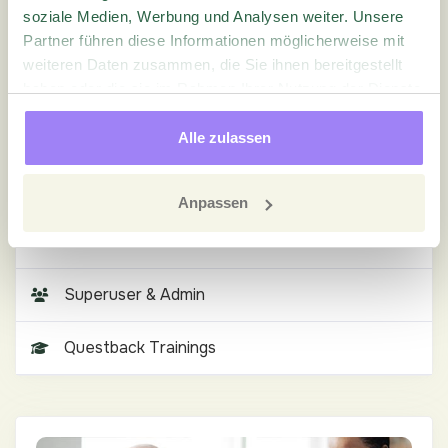
soziale Medien, Werbung und Analysen weiter. Unsere
Benachrichtigungen
Partner führen diese Informationen möglicherweise mit
weiteren Daten zusammen, die Sie ihnen bereitgestellt
Veröffentlichen
haben oder die sie im Rahmen Ihrer Nutzung der Dienste
gesammelt haben.
Ergebnisse
Alle zulassen
Follow-Up
Anpassen
Tools
Superuser & Admin
Questback Trainings