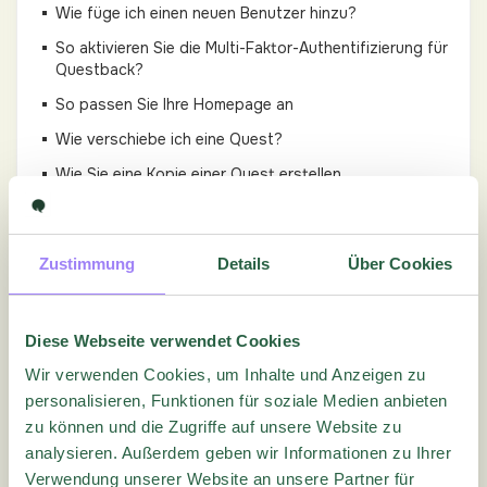
Wie füge ich einen neuen Benutzer hinzu?
So aktivieren Sie die Multi-Faktor-Authentifizierung für
Questback?
So passen Sie Ihre Homepage an
Wie verschiebe ich eine Quest?
Wie Sie eine Kopie einer Quest erstellen
Wie teilt man einen Quest?
So verwenden Sie Duplikat
Zustimmung
Details
Über Cookies
Quest Einstellungen
Diese Webseite verwendet Cookies
Fragebogen
Wir verwenden Cookies, um Inhalte und Anzeigen zu
personalisieren, Funktionen für soziale Medien anbieten
Sprachen
zu können und die Zugriffe auf unsere Website zu
analysieren. Außerdem geben wir Informationen zu Ihrer
Verteilung
Verwendung unserer Website an unsere Partner für