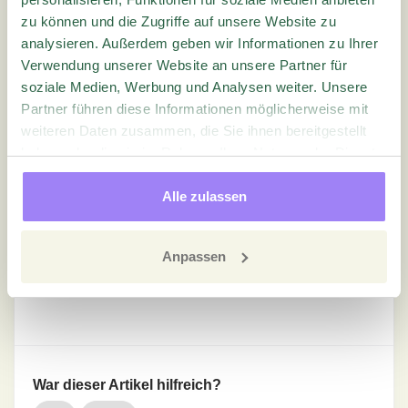
zu können und die Zugriffe auf unsere Website zu
analysieren. Außerdem geben wir Informationen zu Ihrer
Verwendung unserer Website an unsere Partner für
soziale Medien, Werbung und Analysen weiter. Unsere
Partner führen diese Informationen möglicherweise mit
weiteren Daten zusammen, die Sie ihnen bereitgestellt
haben oder die sie im Rahmen Ihrer Nutzung der Dienste
Wenn der Befragte antwortet, erhält die
gesammelt haben.
Zugeordnete Person
eine E-Mail-Benachrichtigung,
Alle zulassen
diese kann in der Mail auf den Link Rückmeldung
geben klicken, oder die Korrespondenz unter Fälle
Anpassen
finden.
War dieser Artikel hilfreich?