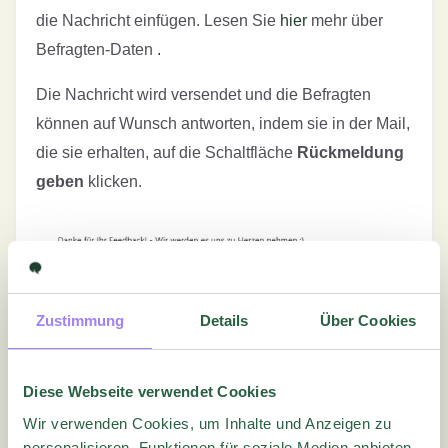
die Nachricht einfügen. Lesen Sie
hier
mehr über
Befragten-Daten
.
Die Nachricht wird versendet und die Befragten
können auf Wunsch antworten, indem sie in der Mail,
die sie erhalten, auf die Schaltfläche
Rückmeldung
geben
klicken.
Zustimmung
Details
Über Cookies
Wenn der Befragte auf Rückmeldung geben klickt,
öffnet sich ein neues Dialogfenster, in dem der
Befragte seine Antwort schreiben kann. Der Befragte
Diese Webseite verwendet Cookies
kann auch seine Antworten auf die Frage sehen.
Wir verwenden Cookies, um Inhalte und Anzeigen zu
personalisieren, Funktionen für soziale Medien anbieten