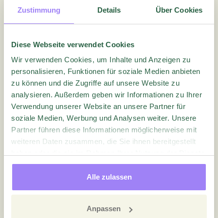
Wie füge ich einen neuen Benutzer hinzu?
Zustimmung
Details
Über Cookies
So aktivieren Sie die Multi-Faktor-Authentifizierung für
Questback?
Diese Webseite verwendet Cookies
So passen Sie Ihre Homepage an
Wir verwenden Cookies, um Inhalte und Anzeigen zu
Wie verschiebe ich eine Quest?
personalisieren, Funktionen für soziale Medien anbieten
Wie Sie eine Kopie einer Quest erstellen
zu können und die Zugriffe auf unsere Website zu
analysieren. Außerdem geben wir Informationen zu Ihrer
Wie teilt man einen Quest?
Verwendung unserer Website an unsere Partner für
So verwenden Sie Duplikat
soziale Medien, Werbung und Analysen weiter. Unsere
Partner führen diese Informationen möglicherweise mit
Quest Einstellungen
weiteren Daten zusammen, die Sie ihnen bereitgestellt
haben oder die sie im Rahmen Ihrer Nutzung der Dienste
Fragebogen
gesammelt haben.
Alle zulassen
Sprachen
Verteilung
Anpassen