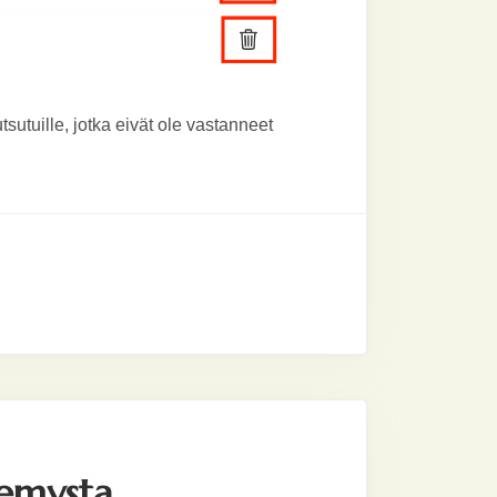
tsutuille, jotka eivät ole vastanneet
demysta