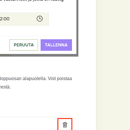
loppuosan alapuolella. Voit poistaa
restä.