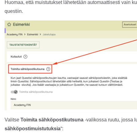
Huomaa, että muistutukset lähetetään automaattisesti vain kuts
questiin.
Valitse
Toimita sähköpostikutsuna
-valikossa ruutu, jossa l
sähköpostimuistutuksia
“: