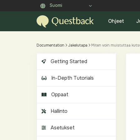
Suomi
Ohjeet
J
Documentation
Jakelutapa
Miten voin muistuttaa kut
Getting Started
In-Depth Tutorials
Oppaat
Hallinto
Asetukset