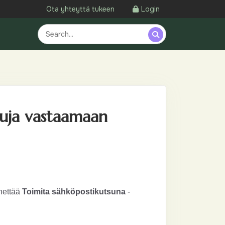
Ota yhteyttä tukeen
Login
tuja vastaamaan
ähettää
Toimita sähköpostikutsuna
-