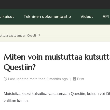
ulkaisut
Tekninen dokumentaatio
Videot
API
suttuja vastaamaan Questiin?
Miten voin muistuttaa kutsut
Questiin?
Last updated more than 2 months ago |
Print
Muistuttaaksesi kutsuttua vastaamaan Questiin, kutsun voi l
valikon kautta.