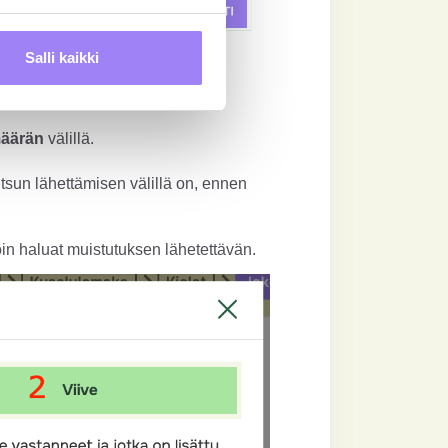
Salli kaikki
äärän
välillä.
utsun lähettämisen välillä on, ennen
oin haluat muistutuksen lähetettävän.