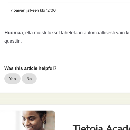
Huomaa
, että muistutukset lähetetään automaattisesti vain ku
questiin.
Was this article helpful?
Yes
No
Tietoja Aca