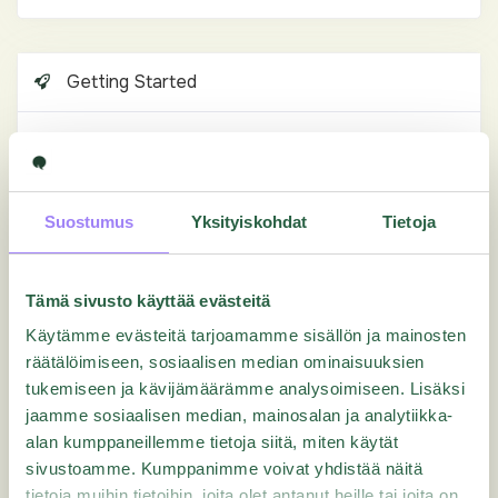
Getting Started
In-Depth Tutorials
Oppaat
Suostumus
Yksityiskohdat
Tietoja
Hallinto
Tämä sivusto käyttää evästeitä
Miten aktivoida monivaiheinen tunnistautuminen
Essentialsissa
Käytämme evästeitä tarjoamamme sisällön ja mainosten
räätälöimiseen, sosiaalisen median ominaisuuksien
Miten jakaa questi?
tukemiseen ja kävijämäärämme analysoimiseen. Lisäksi
Miten käyttää Kopiointia?
jaamme sosiaalisen median, mainosalan ja analytiikka-
Miten määrittää Question omistaja ja kansio
alan kumppaneillemme tietoja siitä, miten käytät
sivustoamme. Kumppanimme voivat yhdistää näitä
Miten lisään uuden käyttäjän?
tietoja muihin tietoihin, joita olet antanut heille tai joita on