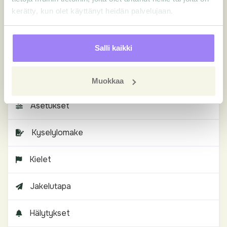
Miten käytän yhteystietoja?
kerätty, kun olet käyttänyt heidän palvelujaan.
Miten luon uuden kansion?
Miten siirrän questiä?
Salli kaikki
Miten muokkaan aloitussivua?
Miten jaan Questin?
Muokkaa
Miten käytän Questit-valikkoa?
Asetukset
Kyselylomake
Kielet
Jakelutapa
Hälytykset