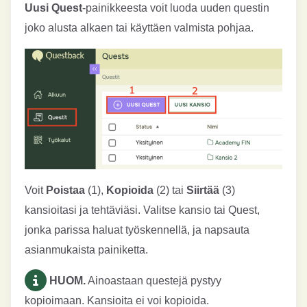
Uusi Quest
-painikkeesta voit luoda uuden questin
joko alusta alkaen tai käyttäen valmista pohjaa.
Voit
Poistaa
(1),
Kopioida
(2) tai
Siirtää
(3)
kansioitasi ja tehtäviäsi. Valitse kansio tai Quest,
jonka parissa haluat työskennellä, ja napsauta
asianmukaista painiketta.
HUOM.
Ainoastaan questejä pystyy
kopioimaan. Kansioita ei voi kopioida.