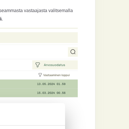
 useammasta vastaajasta valitsemalla
ä
.
ta TÄSTÄ.