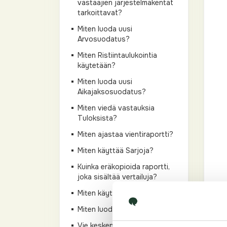
vastaajien järjestelmäkentät
tarkoittavat?
Miten luoda uusi
Arvosuodatus?
Miten Ristiintaulukointia
käytetään?
Miten luoda uusi
Aikajaksosuodatus?
Miten viedä vastauksia
Tuloksista?
Miten ajastaa vientiraportti?
Miten käyttää Sarjoja?
Kuinka eräkopioida raportti,
joka sisältää vertailuja?
Miten käyttää Sarjoja?
Miten luoda Erävertailu?
Vie keskeneräiset vastaukset