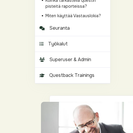
Kuinka tarkastella questin
pisteitä raporteissa?
Miten käyttää Vastauslokia?
Seuranta
Työkalut
Superuser & Admin
Questback Trainings