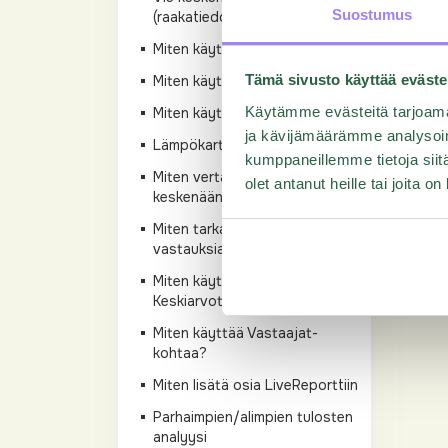
Suostumus
(raakatiedon lataus)
Miten käyttää NPS:ää?
Tämä sivusto käyttää eväste
Miten käyttää LiveRaporttia?
Käytämme evästeitä tarjoama
Miten käyttää sanapilveä
ja kävijämäärämme analysoim
Lämpökartta taulukoissa
kumppaneillemme tietoja siitä
Miten vertailen eri raportteja
olet antanut heille tai joita o
keskenään?
Miten tarkastella yksittäisiä
vastauksia?
Miten käyttää
Keskiarvotaulukkoa?
Miten käyttää Vastaajat-
kohtaa?
Miten lisätä osia LiveReporttiin
Parhaimpien/alimpien tulosten
analyysi