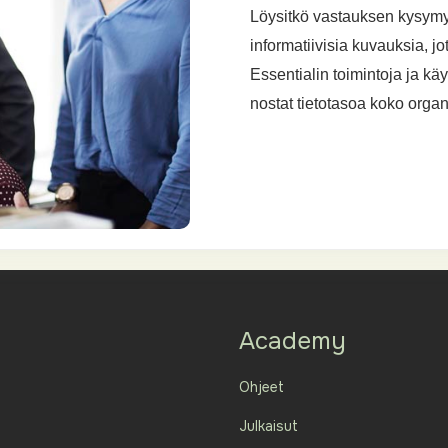
Löysitkö vastauksen kysym
informatiivisia kuvauksia, 
Essentialin toimintoja ja kä
nostat tietotasoa koko organ
Academy
Ohjeet
Julkaisut