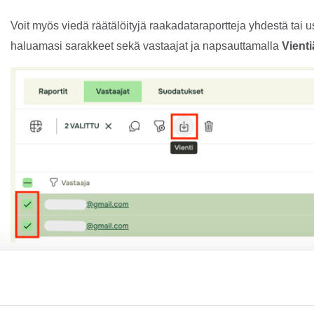
Voit myös viedä räätälöityjä raakadataraportteja yhdestä tai
haluamasi sarakkeet sekä vastaajat ja napsauttamalla
Vienti
Lukeaksesi lisää vastaajien järjestelmäkentistä, napsau