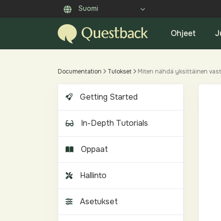
Suomi
Ohjeet
J
Documentation
Tulokset
Miten nähdä yksittäinen vas
Getting Started
In-Depth Tutorials
Oppaat
Hallinto
Asetukset