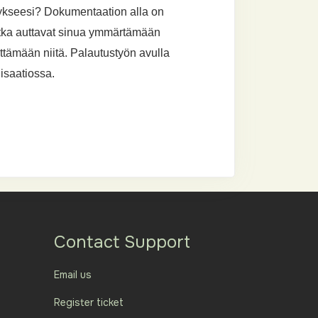
ykseesi? Dokumentaation alla on
jotka auttavat sinua ymmärtämään
yttämään niitä. Palautustyön avulla
isaatiossa.
Contact Support
Email us
Register ticket