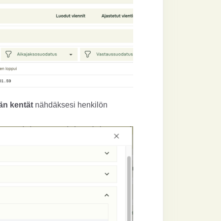
än kentät
nähdäksesi henkilön