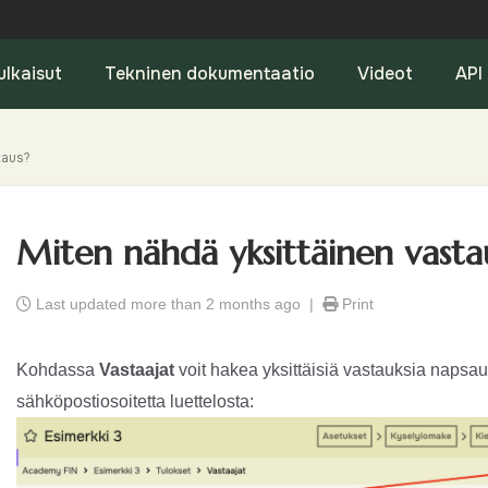
ulkaisut
Tekninen dokumentaatio
Videot
API
taus?
Miten nähdä yksittäinen vasta
Last updated more than 2 months ago |
Print
Kohdassa
Vastaajat
voit hakea yksittäisiä vastauksia napsau
sähköpostiosoitetta luettelosta: