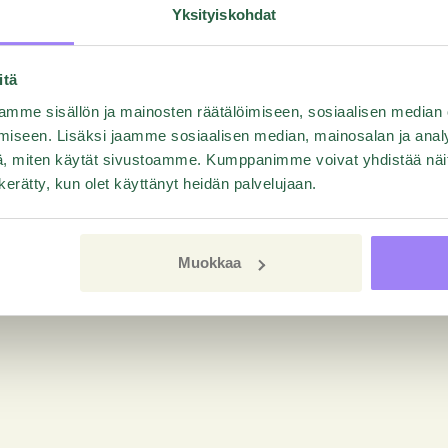
Yksityiskohdat
Was this article helpful?
itä
Yes
No
mme sisällön ja mainosten räätälöimiseen, sosiaalisen median
iseen. Lisäksi jaamme sosiaalisen median, mainosalan ja analy
, miten käytät sivustoamme. Kumppanimme voivat yhdistää näitä t
n kerätty, kun olet käyttänyt heidän palvelujaan.
Muokkaa