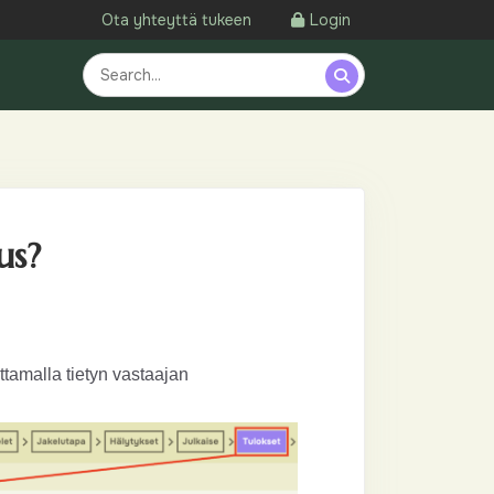
Ota yhteyttä tukeen
Login
us?
ttamalla tietyn vastaajan