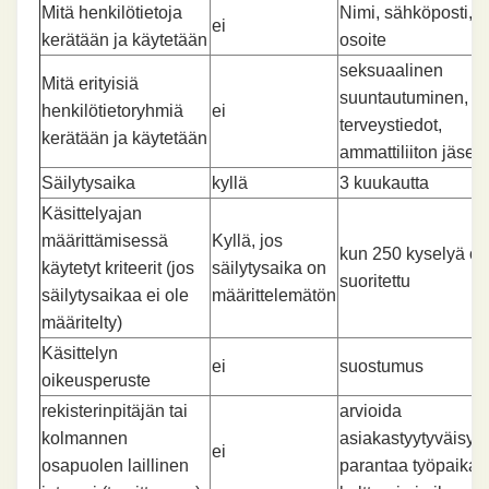
Mitä henkilötietoja
Nimi, sähköposti, I
ei
kerätään ja käytetään
osoite
seksuaalinen
Mitä erityisiä
suuntautuminen,
henkilötietoryhmiä
ei
terveystiedot,
kerätään ja käytetään
ammattiliiton jäsen
Säilytysaika
kyllä
3 kuukautta
Käsittelyajan
määrittämisessä
Kyllä, jos
kun 250 kyselyä on
käytetyt kriteerit (jos
säilytysaika on
suoritettu
säilytysaikaa ei ole
määrittelemätön
määritelty)
Käsittelyn
ei
suostumus
oikeusperuste
rekisterinpitäjän tai
arvioida
kolmannen
asiakastyytyväisyyt
ei
osapuolen laillinen
parantaa työpaikan