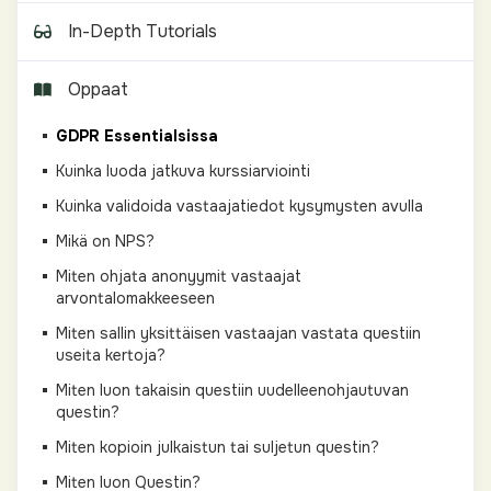
In-Depth Tutorials
Oppaat
GDPR Essentialsissa
Kuinka luoda jatkuva kurssiarviointi
Kuinka validoida vastaajatiedot kysymysten avulla
Mikä on NPS?
Miten ohjata anonyymit vastaajat
arvontalomakkeeseen
Miten sallin yksittäisen vastaajan vastata questiin
useita kertoja?
Miten luon takaisin questiin uudelleenohjautuvan
questin?
Miten kopioin julkaistun tai suljetun questin?
Miten luon Questin?