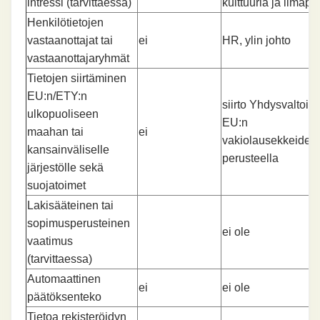
intressi (tarvittaessa)
kulttuuria ja ilmapii
Henkilötietojen
vastaanottajat tai
ei
HR, ylin johto
vastaanottajaryhmät
Tietojen siirtäminen
EU:n/ETY:n
siirto Yhdysvaltoihi
ulkopuoliseen
EU:n
maahan tai
ei
vakiolausekkeiden
kansainväliselle
perusteella
järjestölle sekä
suojatoimet
Lakisääteinen tai
sopimusperusteinen
ei ole
vaatimus
(tarvittaessa)
Automaattinen
ei
ei ole
päätöksenteko
Tietoa rekisteröidyn