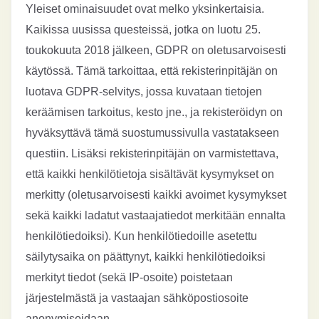
Yleiset ominaisuudet ovat melko yksinkertaisia.
Kaikissa uusissa questeissä, jotka on luotu 25.
toukokuuta 2018 jälkeen, GDPR on oletusarvoisesti
käytössä. Tämä tarkoittaa, että rekisterinpitäjän on
luotava GDPR-selvitys, jossa kuvataan tietojen
keräämisen tarkoitus, kesto jne., ja rekisteröidyn on
hyväksyttävä tämä suostumussivulla vastatakseen
questiin. Lisäksi rekisterinpitäjän on varmistettava,
että kaikki henkilötietoja sisältävät kysymykset on
merkitty (oletusarvoisesti kaikki avoimet kysymykset
sekä kaikki ladatut vastaajatiedot merkitään ennalta
henkilötiedoiksi). Kun henkilötiedoille asetettu
säilytysaika on päättynyt, kaikki henkilötiedoiksi
merkityt tiedot (sekä IP-osoite) poistetaan
järjestelmästä ja vastaajan sähköpostiosoite
anonymisoidaan.