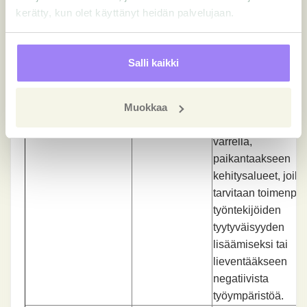
käsittelytoimen
merkityksellisistä
kerätty, kun olet käyttänyt heidän palvelujaan.
tarkoitus, jota varten
kyllä
seikoista yrityksess
suostumusta
Yritys käyttää
pyydetään
henkilötietoja
Salli kaikki
arvioidakseen
työntekijöiden
Muokkaa
tyytyväisyyden
suuntauksia vuosi
varrella,
paikantaakseen
kehitysalueet, joilla
tarvitaan toimenpite
työntekijöiden
tyytyväisyyden
lisäämiseksi tai
lieventääkseen
negatiivista
työympäristöä.