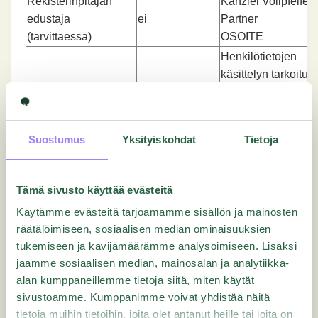
Rekisterinpitäjän
Kanzlei Vollpfeifen
edustaja
ei
Partner
(tarvittaessa)
OSOITE
Henkilötietojen
käsittelyn tarkoitu
määritellyssä
käyttötapauksessa
noudattaa yritykse
Suostumus
Yksityiskohdat
Tietoja
määräyksiä, jotka
koskevat jatkuvaa
vuoropuhelua
Tämä sivusto käyttää evästeitä
työntekijöiden kan
Käytämme evästeitä tarjoamamme sisällön ja mainosten
heidän
räätälöimiseen, sosiaalisen median ominaisuuksien
työympäristöstään,
tukemiseen ja kävijämäärämme analysoimiseen. Lisäksi
työtyytyväisyydest
jaamme sosiaalisen median, mainosalan ja analytiikka-
uramahdollisuuksi
alan kumppaneillemme tietoja siitä, miten käytät
ja muista heidän
sivustoamme. Kumppanimme voivat yhdistää näitä
Kunkin sellaisen
asemansa kannalt
tietoja muihin tietoihin, joita olet antanut heille tai joita on