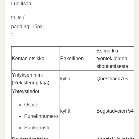
Lue lisää
th, td {
padding: 15px;
}
Esimerkki
Kentän otsikko
Pakollinen
työntekijöiden
sitoutumisesta
Yrityksen nimi
kyllä
Questback AS
(Rekisterinpitäjä)
Yhteystiedot
Osoite
kyllä
Bogstadveien 54, 
Puhelinnumero
Sähköposti