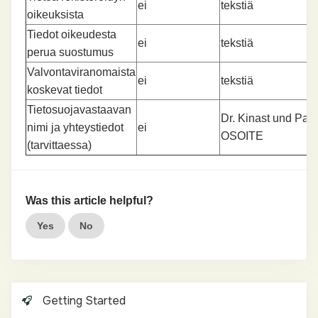
ei
tekstiä
oikeuksista
Tiedot oikeudesta
ei
tekstiä
perua suostumus
Valvontaviranomaista
ei
tekstiä
koskevat tiedot
Tietosuojavastaavan
Dr. Kinast und Part
nimi ja yhteystiedot
ei
OSOITE
(tarvittaessa)
Was this article helpful?
Yes
No
Getting Started