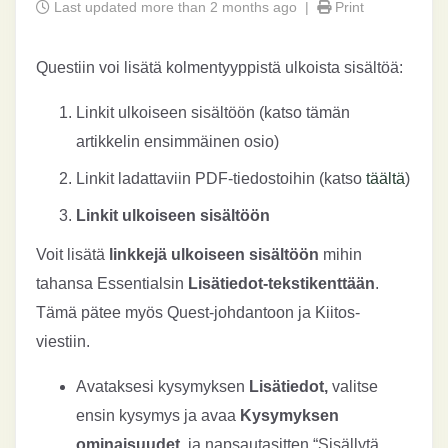
Last updated more than 2 months ago |
Print
Questiin voi lisätä kolmentyyppistä ulkoista sisältöä:
Linkit ulkoiseen sisältöön (katso tämän
artikkelin ensimmäinen osio)
Linkit ladattaviin PDF-tiedostoihin (katso
täältä
)
Linkit ulkoiseen sisältöön
Voit lisätä
linkkejä ulkoiseen sisältöön
mihin
tahansa Essentialsin
Lisätiedot-tekstikenttään
.
Tämä pätee myös Quest-johdantoon ja Kiitos-
viestiin.
Avataksesi kysymyksen
Lisätiedot,
valitse
ensin kysymys ja avaa
Kysymyksen
ominaisuudet
, ja napsautasitten “Sisällytä