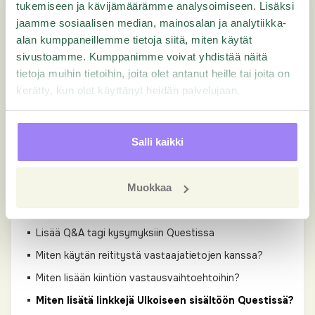
tukemiseen ja kävijämäärämme analysoimiseen. Lisäksi
jaamme sosiaalisen median, mainosalan ja analytiikka-
In-Depth Tutorials
alan kumppaneillemme tietoja siitä, miten käytät
sivustoamme. Kumppanimme voivat yhdistää näitä
Oppaat
tietoja muihin tietoihin, joita olet antanut heille tai joita on
kerätty, kun olet käyttänyt heidän palvelujaan.
Hallinto
Salli kaikki
Asetukset
Kyselylomake
Muokkaa
GDPR Suunnittelussa
Lisää Q&A tagi kysymyksiin Questissa
Miten käytän reititystä vastaajatietojen kanssa?
Miten lisään kiintiön vastausvaihtoehtoihin?
Miten lisätä linkkejä Ulkoiseen sisältöön Questissä?