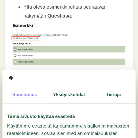
Yllä oleva esimerkki johtaa seuraavan
näkymään
Questissä
:
Was this article helpful?
Suostumus
Yksityiskohdat
Tietoja
Yes
No
Tämä sivusto käyttää evästeitä
Käytämme evästeitä tarjoamamme sisällön ja mainosten
räätälöimiseen, sosiaalisen median ominaisuuksien
Getting Started