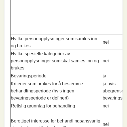
Hvilke personopplysninger som samles inn
nei
og brukes
Hvilke spesielle kategorier av
personopplysninger som skal samles inn og
nei
brukes
Bevaringsperiode
ja
Kriterier som brukes for å bestemme
ja hvis
behandlingsperiode (hvis ingen
ubegrenset
bevaringsperiode er definert)
bevaringspe
Rettslig grunnlag for behandling
nei
Berettiget interesse for behandlingsansvarlig
nei