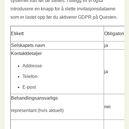
systemet vårt før de slettes. I tillegg vil vi også
introdusere en knapp for å slette invitasjonsdataene
som er lastet opp før du aktiverer GDPR på Questen.
Etikett
Obligatorisk
Selskapets navn
ja
Kontaktdetaljer
Addresse
ja
Telefon
E-post
Behandlingsansvarligs
nei
representant (hvis aktuelt)