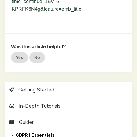
time_continue=1&v=6-
KPRFK6N4g&feature=emb_title
Was this article helpful?
Yes
No
Getting Started
In-Depth Tutorials
Guider
GDPR i Essentials