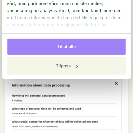
vårt, med partnerne våre innen sosiale medier,
for (formålserklæringen)
annonsering og analysearbeid, som kan kombinere den
med annen informasjon du har gjort tilgjengelig for dem,
Firmanavn (behandlingsansvarlig)
eller som de har samlet inn gjennom din bruk av
Kontaktinformasjon
tjenestene deres.
Behandlingsansvarligs representant (hvis
Tillat alle
aktuelt) (hvis den inneholder data)
Resten av feltene er tilgjengelige ved å klikke på
Tilpass
«here»-lenken: