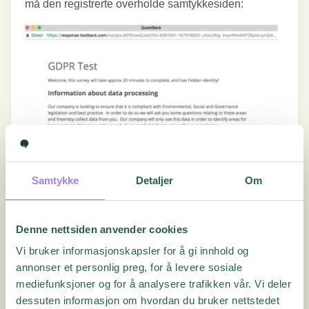
må den registrerte overholde samtykkesiden:
Samtykke
Detaljer
Om
Denne nettsiden anvender cookies
Hovedsiden for samtykke vil vise følgende data:
Vi bruker informasjonskapsler for å gi innhold og
annonser et personlig preg, for å levere sosiale
Velkomstmelding (hvis den inneholder data)
mediefunksjoner og for å analysere trafikken vår. Vi deler
dessuten informasjon om hvordan du bruker nettstedet
Formålet med hver behandling samtykke søkes