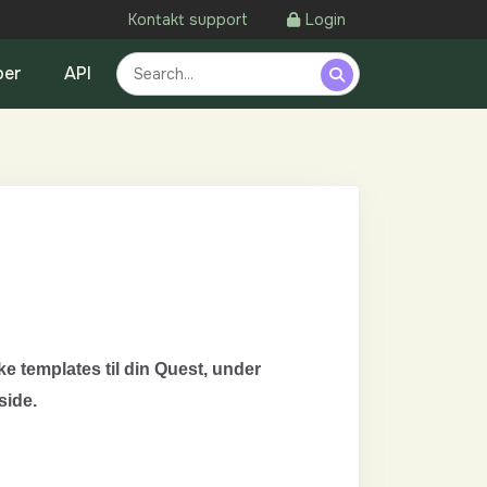
Kontakt support
Login
oer
API
ke templates til din Quest, under
side.