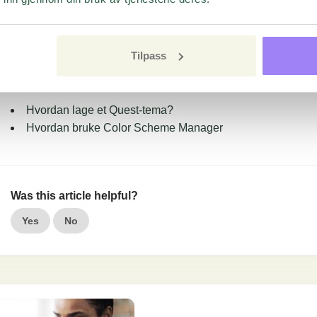
Articles
Hvordan generere merkevaretilpassede temaer
Tilpass
Slik bruker du Mediebibliotek
Hvordan kan jeg legge til en mediefil og dele den med 
Hvordan lage et Quest-tema?
Hvordan bruke Color Scheme Manager
Was this article helpful?
Yes
No