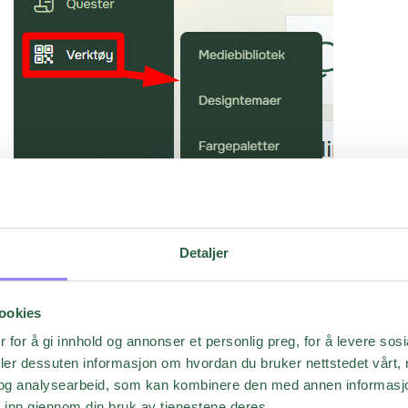
Detaljer
ookies
 for å gi innhold og annonser et personlig preg, for å levere sos
deler dessuten informasjon om hvordan du bruker nettstedet vårt,
og analysearbeid, som kan kombinere den med annen informasjon d
*Vennligst kontakt vår Support eller din kontaktperson for å a
 inn gjennom din bruk av tjenestene deres.