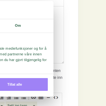
Om
iale mediefunksjoner og for å
 med partnerne våre innen
u har gjort tilgjengelig for
duet, men i e-posten som respondenten
u valgte. Du kan selvfølgelig sette inn
Tillat alle