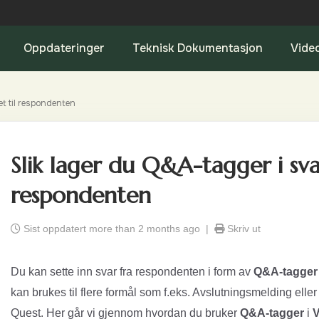
Oppdateringer
Teknisk Dokumentasjon
Vide
et til respondenten
Slik lager du Q&A-tagger i svar
respondenten
Sist oppdatert more than 2 months ago |
Skriv ut
Du kan sette inn svar fra respondenten i form av
Q&A-tagger
kan brukes til flere formål som f.eks. Avslutningsmelding elle
Quest. Her går vi gjennom hvordan du bruker
Q&A-tagger
i
V