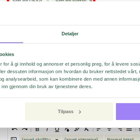
Detaljer
ookies
 for å gi innhold og annonser et personlig preg, for å levere sos
deler dessuten informasjon om hvordan du bruker nettstedet vårt,
og analysearbeid, som kan kombinere den med annen informasjon d
 inn gjennom din bruk av tjenestene deres.
Når du velger en
Q&A-tag
, vil den vises slik i meldingsvin
mottar, vil taggen bli erstattet med deres svar på spørsmålet d
Tilpass
flere
Q&A-tagger
i de samme meldingene.