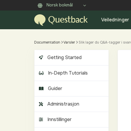
Norsk bokmål
Veiledninger
Documentation
Varsler
Slik lager du Q&A-tagger i svar
Getting Started
In-Depth Tutorials
Guider
Administrasjon
Innstillinger