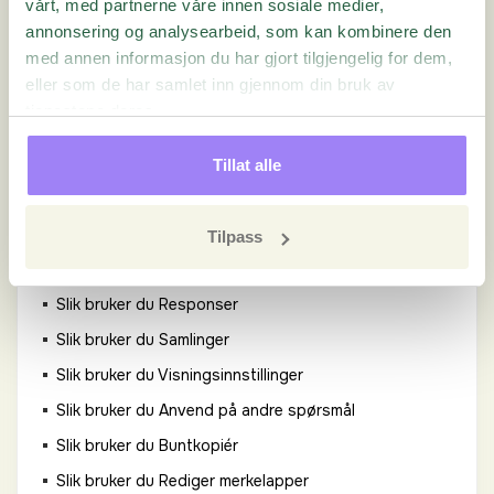
vårt, med partnerne våre innen sosiale medier,
Slik eksporterer du Respons fra Resultater
annonsering og analysearbeid, som kan kombinere den
Slik lager du et nytt Tidsfilter
med annen informasjon du har gjort tilgjengelig for dem,
eller som de har samlet inn gjennom din bruk av
Slik bruker du Legg til serier
tjenestene deres.
Slik bruker du Serier
Slik lager du en Buntsammenligning
Tillat alle
Slik bruker du LiveReport
Slik bruker du Ordsky
Tilpass
Hvordan Sammenligner jeg forskjellige Quester?
Slik bruker du Responser
Slik bruker du Samlinger
Slik bruker du Visningsinnstillinger
Slik bruker du Anvend på andre spørsmål
Slik bruker du Buntkopiér
Slik bruker du Rediger merkelapper