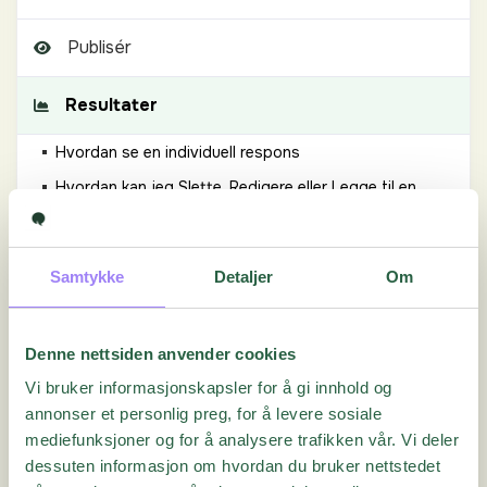
Publisér
Resultater
Hvordan se en individuell respons
Hvordan kan jeg Slette, Redigere eller Legge til en
kommentar på et individuelt svar?
Hva gjør jeg hvis det mangler Spørsmål i rapporten
min?
Samtykke
Detaljer
Om
Hvordan kan jeg Redigere kolonner i Responser?
Slik oppretter du en ny Rapport
Denne nettsiden anvender cookies
Slik bruker du Filtre
Vi bruker informasjonskapsler for å gi innhold og
Hva betyr de ulike respondentsystemfeltene?
annonser et personlig preg, for å levere sosiale
Slik oppretter du et nytt Verdilfilter
mediefunksjoner og for å analysere trafikken vår. Vi deler
dessuten informasjon om hvordan du bruker nettstedet
Slik bruker du Krysstabulering