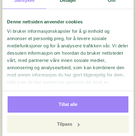
Samtykke
Detaljer
Om
Layout
lar deg velge mellom
én graf per side
, som
vil gi et presentasjonsbilde av rapporten.
Én side
vil
Denne nettsiden anvender cookies
vise hele rapporten på én side, noe som kan være en
Vi bruker informasjonskapsler for å gi innhold og
svært effektiv måte å gå gjennom rapporten på og
annonser et personlig preg, for å levere sosiale
mediefunksjoner og for å analysere trafikken vår. Vi deler
raskt få oversikt over resultatene.
dessuten informasjon om hvordan du bruker nettstedet
vårt, med partnerne våre innen sosiale medier,
annonsering og analysearbeid, som kan kombinere den
med annen informasjon du har gjort tilgjengelig for dem,
eller som de har samlet inn gjennom din bruk av
tjenestene deres.
Tillat alle
Tilpass